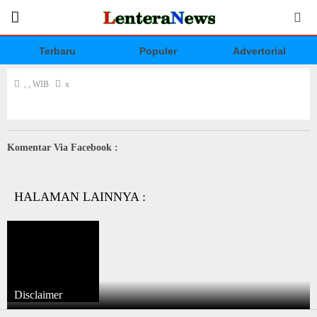
Terbaru
Populer
Advertorial
, , WIB
x
Komentar Via Facebook :
HALAMAN LAINNYA :
Disclaimer