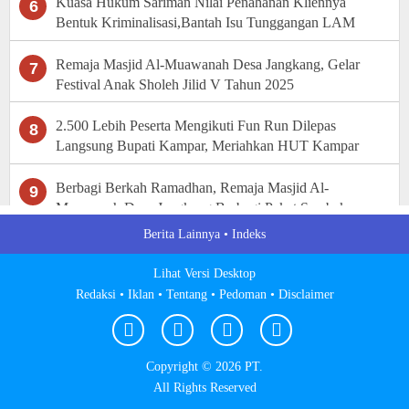
Kuasa Hukum Sariman Nilai Penahanan Kliennya
6
Bentuk Kriminalisasi,Bantah Isu Tunggangan LAM
Riau
Remaja Masjid Al-Muawanah Desa Jangkang, Gelar
7
Festival Anak Sholeh Jilid V Tahun 2025
2.500 Lebih Peserta Mengikuti Fun Run Dilepas
8
Langsung Bupati Kampar, Meriahkan HUT Kampar
Ke-76
Berbagi Berkah Ramadhan, Remaja Masjid Al-
9
Muawanah Desa Jangkang Berbagi Paket Sembako
Berita Lainnya •
Indeks
Lihat Versi Desktop
Redaksi •
Iklan •
Tentang •
Pedoman •
Disclaimer
Copyright ©
2026 PT.
All Rights Reserved