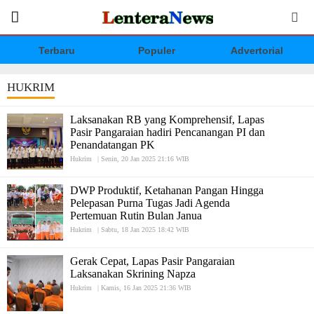
Terbaru
Populer
Advertorial
HUKRIM
Laksanakan RB yang Komprehensif, Lapas
Pasir Pangaraian hadiri Pencanangan PI dan
Penandatangan PK
Hukrim
|
Senin, 20 Jan 2025 21:16 WIB
DWP Produktif, Ketahanan Pangan Hingga
Pelepasan Purna Tugas Jadi Agenda
Pertemuan Rutin Bulan Janua
Hukrim
|
Sabtu, 18 Jan 2025 18:42 WIB
Gerak Cepat, Lapas Pasir Pangaraian
Laksanakan Skrining Napza
Hukrim
|
Kamis, 16 Jan 2025 21:36 WIB