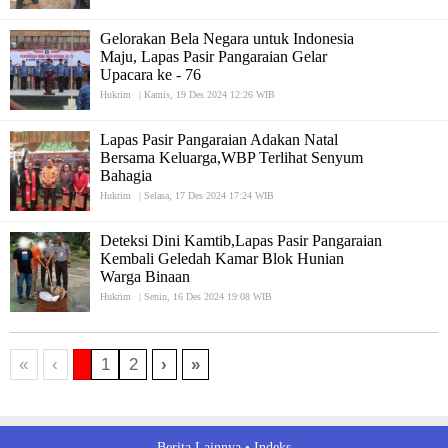
Gelorakan Bela Negara untuk Indonesia
Maju, Lapas Pasir Pangaraian Gelar
Upacara ke - 76
Hukrim
|
Kamis, 19 Des 2024 12:26 WIB
Lapas Pasir Pangaraian Adakan Natal
Bersama Keluarga,WBP Terlihat Senyum
Bahagia
Hukrim
|
Selasa, 17 Des 2024 17:24 WIB
Deteksi Dini Kamtib,Lapas Pasir Pangaraian
Kembali Geledah Kamar Blok Hunian
Warga Binaan
Hukrim
|
Senin, 16 Des 2024 19:08 WIB
«
‹
1
2
›
»
Berita Lainnya •
Indeks