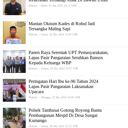
Hukrim
|
Rabu, 01 Jan 2025 19:12 WIB
Mantan Oknum Kades di Rohul Jadi
Tersangka Maling Sapi
Hukrim
|
Senin, 30 Des 2024 12:03 WIB
Panen Raya Serentak UPT Pemasyarakatan,
Lapas Pasir Pangaraian Serahkan Bansos
Kepada Keluarga WBP
Hukrim
|
Selasa, 24 Des 2024 13:07 WIB
Peringatan Hari Ibu ke-96 Tahun 2024
Lapas Pasir Pangaraian Laksanakan
Upacara
Hukrim
|
Minggu, 22 Des 2024 10:05 WIB
Polsek Tambusai Gotong Royong Bantu
Pembangunan Mesjid Di Desa Sungai
Kumango
Hukrim
|
Jumat, 20 Des 2024 15:12 WIB