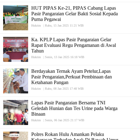
HUT PIPAS Ke-21, PIPAS Cabang Lapas
Pasir Pangaraian Gelar Bakti Sosial Kepada
Purna Pegawai
Hukrim
|
Rabu, 15 Jan 2025 11:21 WIB
Ka. KPLP Lapas Pasir Pangaraian Gelar
Rapat Evaluasi Regu Pengamanan di Awal
Tahun
Hukrim
|
Senin, 13 Jan 2025 16:18 WIB
Berdayakan Ternak Ayam Petelur,Lapas
Pasir Pengaraian,Perkuat Pembinaan dan
Ketahanan Pangan
Hukrim
|
Rabu, 08 Jan 2025 17:48 WIB
Lapas Pasir Pangaraian Bersama TNI
Geledah Hunian dan Tes Urine pada Warga
Binaan
Hukrim
|
Senin, 06 Jan 2025 21:17 WIB
Polres Rokan Hulu Amankan Pelaku
Kekerasan Terhadap Anak Di Bawah Umur